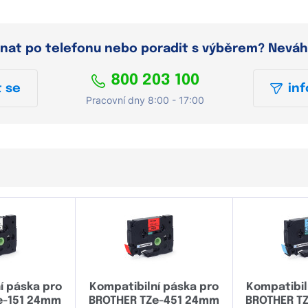
dnat po telefonu nebo poradit s výběrem? Neváh
800 203 100
 se
inf
Pracovní dny 8:00 - 17:00
í páska pro
Kompatibilní páska pro
Kompatibil
e-151 24mm
BROTHER TZe-451 24mm
BROTHER T