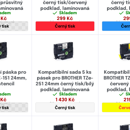
/průsvitný
černý tisk/červený
černý t
laminovaná
podklad, laminovaná
podklad, 
ladem
Skladem
S
Kč
299
Kč
29
minovaná
24 mm
laminovaná
24 mm
l
 tisk
Černý tisk
Čern
í páska pro
Kompatibilní sada 5 ks
Kompatibil
E-151 24mm,
pásek pro BROTHER TZe-
BROTHER T
tencil
251 24mm černý tisk/bílý
červený 
podklad, laminovaná
podklad, 
ladem
Skladem
S
Kč
1 430
Kč
21
stencil
24 mm
laminovaná
24 mm
l
 tisk
Černý tisk
Červe