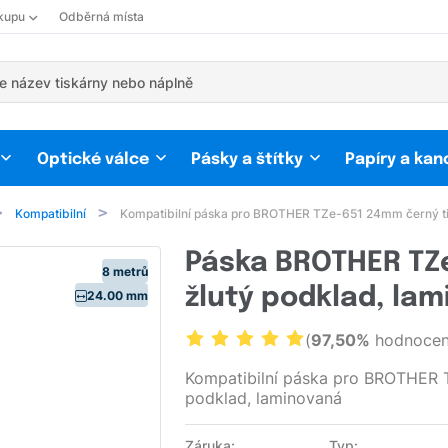
kupu
Odběrná místa
Optické válce
Pásky a štítky
Papíry a kan
Kompatibilní
Kompatibilní páska pro BROTHER TZe-651 24mm černý ti
Páska BROTHER TZ
8 metrů
žlutý podklad, lam
24.00 mm
(
97,50%
hodnocení
Kompatibilní páska pro BROTHER T
podklad, laminovaná
Záruka:
Typ: