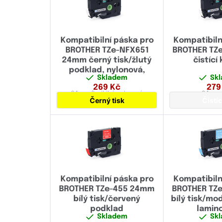
Kompatibilní páska pro
Kompatibiln
BROTHER TZe-NFX651
BROTHER TZ
24mm černý tisk/žlutý
čistící
podklad, nylonová,
Skladem
Sk
flexibilní
269
Kč
279
24 mm
flexibilní,
nylonová
24 mm
Černý tisk
Čistíc
Kompatibilní páska pro
Kompatibiln
BROTHER TZe-455 24mm
BROTHER TZ
bílý tisk/červený
bílý tisk/mo
podklad
lamin
Skladem
Sk