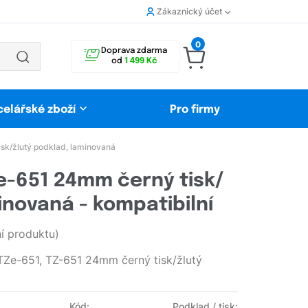
Zákaznický účet
0
Doprava zdarma
od
1 499 Kč
celářské zboží
Pro firmy
sk/žlutý podklad, laminovaná
e-651 24mm černý tisk/
inovaná - kompatibilní
 produktu)
Ze-651, TZ-651 24mm černý tisk/žlutý
Kód:
Podklad / tisk: