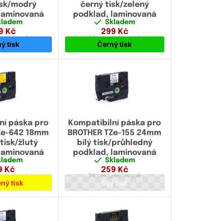
isk/modrý
černý tisk/zelený
9.00
laminovaná
podklad, laminovaná
kladem
Skladem
11.70
9
Kč
299
Kč
aminovaná
24 mm
laminovaná
ý tisk
Černý tisk
12.00
16.00
17.70
18.00
ní páska pro
Kompatibilní páska pro
23.60
Ze-642 18mm
BROTHER TZe-155 24mm
tisk/žlutý
bílý tisk/průhledný
24.00
laminovaná
podklad, laminovaná
kladem
Skladem
36.00
9
Kč
259
Kč
aminovaná
24 mm
laminovaná
38.00
ný tisk
Bílý tisk