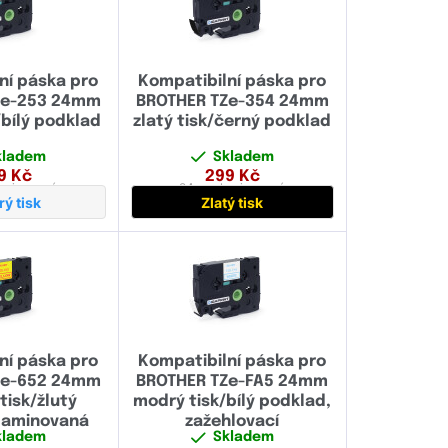
ní páska pro
Kompatibilní páska pro
Ze-253 24mm
BROTHER TZe-354 24mm
bílý podklad
zlatý tisk/černý podklad
kladem
Skladem
9
Kč
299
Kč
aminovaná
24 mm
laminovaná
ý tisk
Zlatý tisk
ní páska pro
Kompatibilní páska pro
Ze-652 24mm
BROTHER TZe-FA5 24mm
tisk/žlutý
modrý tisk/bílý podklad,
laminovaná
zažehlovací
kladem
Skladem