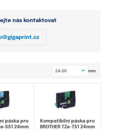
ejte nás kontaktovat
o@gigaprint.cz
24.00
mm
5.20
5.80
6.00
8.00
ní páska pro
Kompatibilní páska pro
8.80
Ze-551 24mm
BROTHER TZe-751 24mm