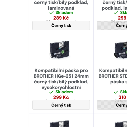
černý tisk/bílý podklad,
černý tisk
laminovaná
podklad, 
Skladem
Sk
289
Kč
299
24 mm
laminovaná
24 mm
la
Černý tisk
Černý
Kompatibilní páska pro
Kompatibiln
BROTHER HGe-251 24mm
BROTHER ST
černý tisk/bílý podklad,
páska s
vysokorychlostní
Skladem
Sk
299
Kč
310
24 mm
laminovaná,
24 mm
Černý tisk
Černý
vysokorychlostní