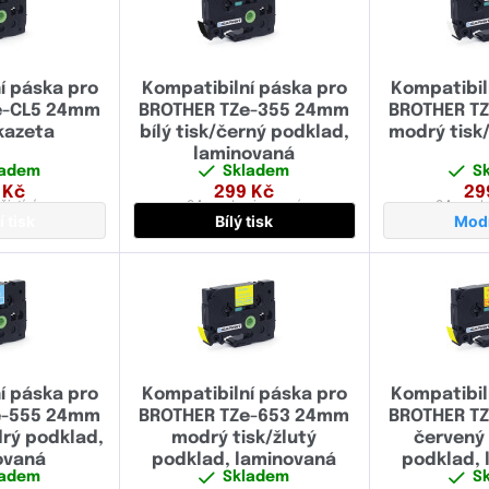
í páska pro
Kompatibilní páska pro
Kompatibil
e-CL5 24mm
BROTHER TZe-355 24mm
BROTHER T
 kazeta
bílý tisk/černý podklad,
modrý tisk/
laminovaná
ladem
Skladem
S
Kč
299
Kč
29
čistící
24 mm
laminovaná
24 mm
l
í tisk
Bílý tisk
Modr
í páska pro
Kompatibilní páska pro
Kompatibil
e-555 24mm
BROTHER TZe-653 24mm
BROTHER T
drý podklad,
modrý tisk/žlutý
červený 
ovaná
podklad, laminovaná
podklad, 
ladem
Skladem
S