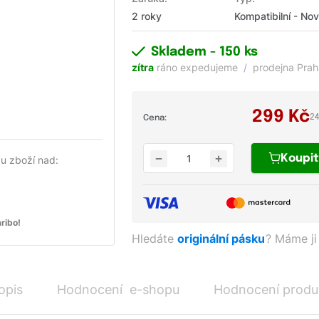
2 roky
Kompatibilní - No
Skladem
- 150 ks
zítra
ráno expedujeme
prodejna Pra
299
Kč
24
Cena:
Koupi
u zboží nad:
ribo!
Hledáte
originální pásku
?
Máme ji
opis
Hodnocení e-shopu
Hodnocení produ