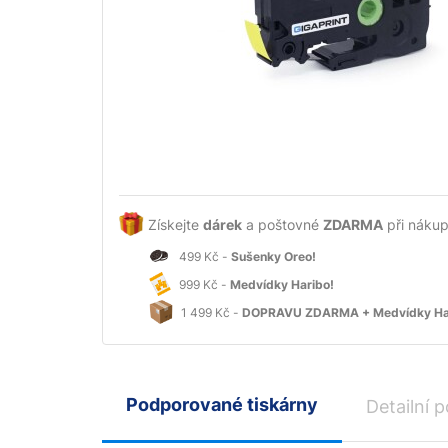
Získejte
dárek
a poštovné
ZDARMA
při nákup
499 Kč -
Sušenky Oreo!
999 Kč -
Medvídky Haribo!
1 499 Kč -
DOPRAVU ZDARMA + Medvídky Ha
Podporované tiskárny
Detailní p