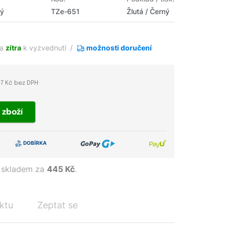
vý
TZe-651
Žlutá / Černý
ha
zítra
k vyzvednutí
možnosti doručení
7 Kč bez DPH
t
zboží
 skladem za
445 Kč
.
ktu
Zeptat se