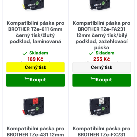
Kompatibilní páska pro
Kompatibilní páska pro
BROTHER TZe-611 6mm
BROTHER TZe-FA231
černý tisk/žlutý
12mm černý tisk/bílý
podklad, laminovaná
podklad, zažehlovací
páska
Skladem
Skladem
169
Kč
255
Kč
6 mm
laminovaná
12 mm
zažehlovací
Černý tisk
Černý tisk
Koupit
Koupit
Kompatibilní páska pro
Kompatibilní páska pro
BROTHER TZe-431 12mm
BROTHER TZe-FX231