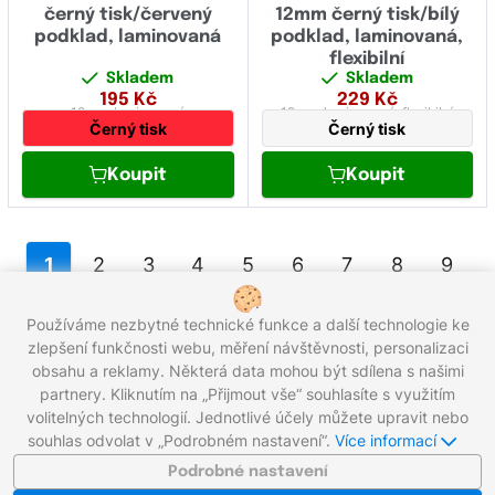
černý tisk/červený
12mm černý tisk/bílý
podklad, laminovaná
podklad, laminovaná,
flexibilní
Skladem
Skladem
195
Kč
229
Kč
12 mm
laminovaná
12 mm
laminovaná,
flexibilní
Černý tisk
Černý tisk
Koupit
Koupit
1
2
3
4
5
6
7
8
9
10
11
12
13
Používáme nezbytné technické funkce a další technologie ke
Celkem 246 produktů
zlepšení funkčnosti webu, měření návštěvnosti, personalizaci
obsahu a reklamy. Některá data mohou být sdílena s našimi
partnery. Kliknutím na „Přijmout vše“ souhlasíte s využitím
Zavolejte nám zdarma:
800 203 100
volitelných technologií. Jednotlivé účely můžete upravit nebo
Pracovní dny 8:00 - 17:00
souhlas odvolat v „Podrobném nastavení“.
Více informací
Napište nám:
info@gigaprint.cz
©2026 gigaprint.cz
Podrobné nastavení