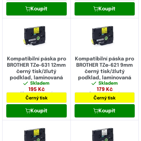
Koupit
Koupit
Kompatibilní páska pro
Kompatibilní páska pro
BROTHER TZe-631 12mm
BROTHER TZe-621 9mm
černý tisk/žlutý
černý tisk/žlutý
podklad, laminovaná
podklad, laminovaná
Skladem
Skladem
195
Kč
179
Kč
12 mm
laminovaná
9 mm
laminovaná
Černý tisk
Černý tisk
Koupit
Koupit