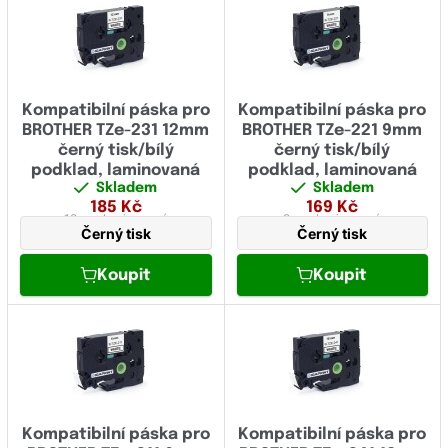
šířka 18 mm
(44)
šířka 24 mm
(40)
šířka 36 mm
(19)
Kompatibilní páska pro
Kompatibilní páska pro
BROTHER TZe-231 12mm
BROTHER TZe-221 9mm
šířka 38 mm
(1)
černý tisk/bílý
černý tisk/bílý
podklad, laminovaná
podklad, laminovaná
Skladem
Skladem
185
Kč
169
Kč
12 mm
laminovaná
9 mm
laminovaná
Černý tisk
Černý tisk
Koupit
Koupit
Kompatibilní páska pro
Kompatibilní páska pro