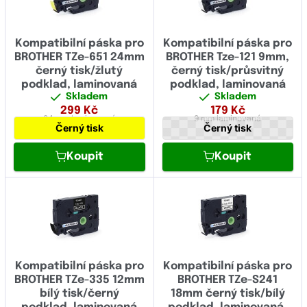
Kompatibilní páska pro
Kompatibilní páska pro
BROTHER TZe-651 24mm
BROTHER Tze-121 9mm,
černý tisk/žlutý
černý tisk/průsvitný
podklad, laminovaná
podklad, laminovaná
Skladem
Skladem
299
Kč
179
Kč
24 mm
laminovaná
9 mm
laminovaná
Černý tisk
Černý tisk
Koupit
Koupit
Kompatibilní páska pro
Kompatibilní páska pro
BROTHER TZe-335 12mm
BROTHER TZe-S241
bílý tisk/černý
18mm černý tisk/bílý