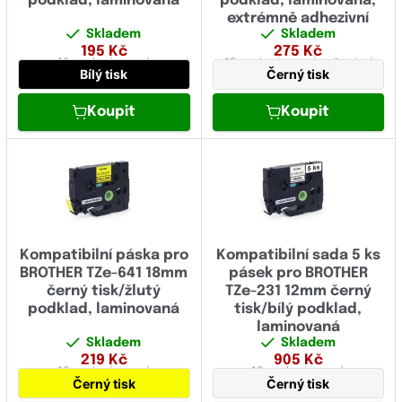
podklad, laminovaná
podklad, laminovaná,
extrémně adhezivní
Skladem
Skladem
195
Kč
275
Kč
12 mm
laminovaná
18 mm
laminovaná,
adhezivní
Bílý tisk
Černý tisk
Koupit
Koupit
Kompatibilní páska pro
Kompatibilní sada 5 ks
BROTHER TZe-641 18mm
pásek pro BROTHER
černý tisk/žlutý
TZe-231 12mm černý
podklad, laminovaná
tisk/bílý podklad,
laminovaná
Skladem
Skladem
219
Kč
905
Kč
18 mm
laminovaná
12 mm
laminovaná
Černý tisk
Černý tisk