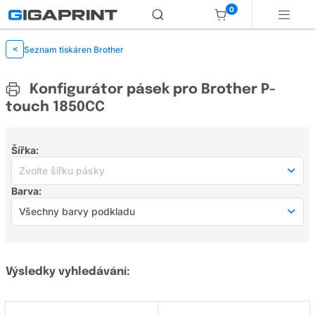
0
Seznam tiskáren Brother
<
Konfigurátor pásek pro Brother P-
touch 1850CC
Šířka:
Zvolte šířku pásky
Barva:
Zvolte šířku pásky
Všechny barvy podkladu
šířka 6 mm
(21)
Všechny barvy podkladu
šířka 9 mm
(37)
Modrá
(18)
Výsledky vyhledávání:
šířka 12 mm
(83)
šířka 16 mm
(1)