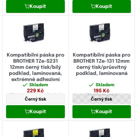
Koupit
Koupit
Kompatibilní páska pro
Kompatibilní páska pro
BROTHER TZe-S231
BROTHER TZe-131 12mm
12mm černý tisk/bílý
černý tisk/průsvitný
podklad, laminovaná,
podklad, laminovaná
extrémně adhezivní
Skladem
Skladem
229
Kč
195
Kč
12 mm
laminovaná,
adhezivní
12 mm
laminovaná
Černý tisk
Černý tisk
Koupit
Koupit