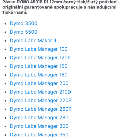
Páska DYMO 45018 D1 12mm černý tisk/žlutý podklad -
originální garantovaně spolupracuje s následujícími
Detailní popis
tiskárnami:
Hodnocení e-shopu
Dymo 3500
Dymo 5500
Zeptat se
Dymo LabelMaker II
Dymo LabelManager 100
Dymo LabelManager 120P
Dymo LabelManager 150
Dymo LabelManager 160
Dymo LabelManager 200
Dymo LabelManager 210D
Dymo LabelManager 220P
Dymo LabelManager 260P
Dymo LabelManager 280
Dymo LabelManager 300
Dymo LabelManager 350