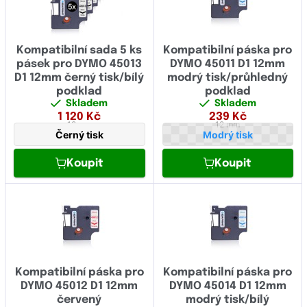
Kompatibilní sada 5 ks
Kompatibilní páska pro
pásek pro DYMO 45013
DYMO 45011 D1 12mm
D1 12mm černý tisk/bílý
modrý tisk/průhledný
podklad
podklad
Skladem
Skladem
1 120
Kč
239
Kč
12 mm
12 mm
Černý tisk
Modrý tisk
Koupit
Koupit
Kompatibilní páska pro
Kompatibilní páska pro
DYMO 45012 D1 12mm
DYMO 45014 D1 12mm
červený
modrý tisk/bílý