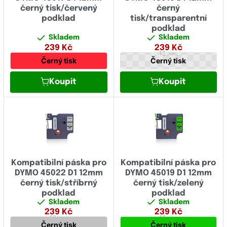
černý tisk/červený
černý
podklad
tisk/transparentní
podklad
Skladem
Skladem
239
Kč
239
Kč
12 mm
12 mm
Černý tisk
Černý tisk
Koupit
Koupit
Kompatibilní páska pro
Kompatibilní páska pro
DYMO 45022 D1 12mm
DYMO 45019 D1 12mm
černý tisk/stříbrný
černý tisk/zelený
podklad
podklad
Skladem
Skladem
239
Kč
239
Kč
12 mm
12 mm
Černý tisk
Černý tisk