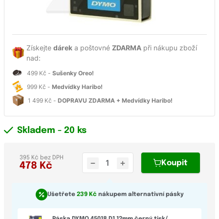
Získejte
dárek
a poštovné
ZDARMA
při nákupu zboží
nad:
499 Kč -
Sušenky Oreo!
999 Kč -
Medvídky Haribo!
1 499 Kč -
DOPRAVU ZDARMA + Medvídky Haribo!
Skladem
- 20 ks
395 Kč bez DPH
Koupit
478
Kč
Ušetřete
239 Kč
nákupem alternativní pásky
Páska DYMO 45018 D1 12mm černý tisk/