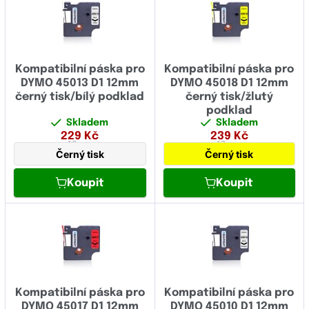
9.00
12.00
19.00
Kompatibilní páska pro
Kompatibilní páska pro
24.00
DYMO 45013 D1 12mm
DYMO 45018 D1 12mm
černý tisk/bílý podklad
černý tisk/žlutý
podklad
Skladem
Skladem
229
Kč
239
Kč
12 mm
12 mm
Černý tisk
Černý tisk
Koupit
Koupit
Kompatibilní páska pro
Kompatibilní páska pro
DYMO 45017 D1 12mm
DYMO 45010 D1 12mm