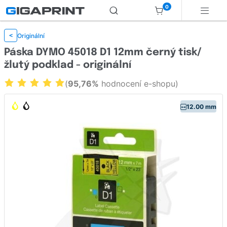
0
Originální
<
Páska DYMO 45018 D1 12mm černý tisk/
žlutý podklad - originální
(
95,76%
hodnocení e-shopu)
12.00 mm