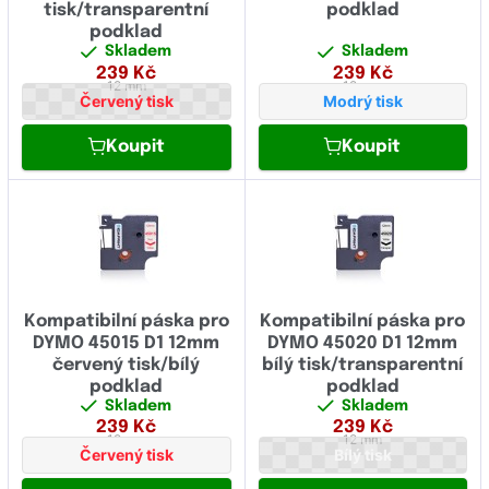
tisk/transparentní
podklad
podklad
Skladem
Skladem
239
Kč
239
Kč
12 mm
12 mm
Červený tisk
Modrý tisk
Koupit
Koupit
Kompatibilní páska pro
Kompatibilní páska pro
DYMO 45015 D1 12mm
DYMO 45020 D1 12mm
červený tisk/bílý
bílý tisk/transparentní
podklad
podklad
Skladem
Skladem
239
Kč
239
Kč
12 mm
12 mm
Červený tisk
Bílý tisk